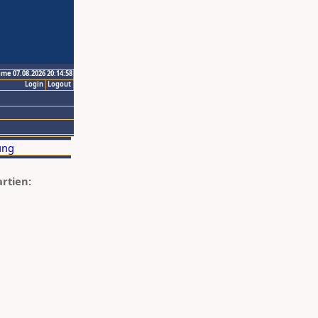
ime 07.08.2026 20:14:58
Login
Logout
artien: