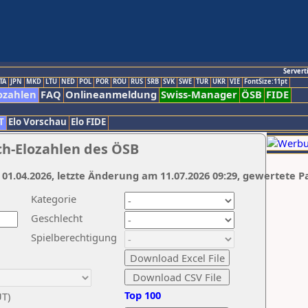
Servert
TA
JPN
MKD
LTU
NED
POL
POR
ROU
RUS
SRB
SVK
SWE
TUR
UKR
VIE
FontSize:11pt
ozahlen
FAQ
Onlineanmeldung
Swiss-Manager
ÖSB
FIDE
T
Elo Vorschau
Elo FIDE
ch-Elozahlen des ÖSB
 01.04.2026, letzte Änderung am 11.07.2026 09:29, gewertete P
Kategorie
Geschlecht
Spielberechtigung
Top 100
UT)