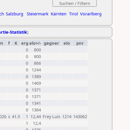
ch
Salzburg
Steiermark
Kärnten
Tirol
Vorarlberg
rtie-Statistik
)
m
f
K
erg
elo+/-
gegner
elo
pnr
0
800
0
800
0
866
0
1244
0
1389
0
1469
0
1371
0
1371
0
1341
0
1364
2026
s
41.5
1
12,44
Frey Luis
1214
143062
1
12,4
0
1376