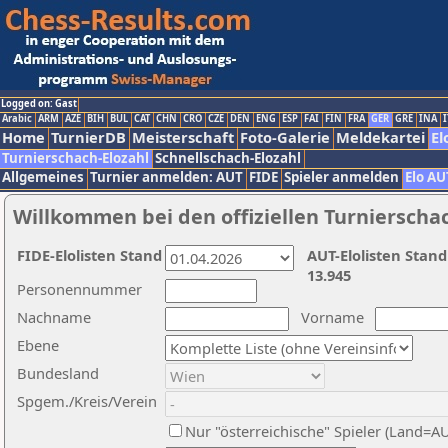
Logged on: Gast
Arabic
ARM
AZE
BIH
BUL
CAT
CHN
CRO
CZE
DEN
ENG
ESP
FAI
FIN
FRA
GER
GRE
INA
I
Home
TurnierDB
Meisterschaft
Foto-Galerie
Meldekartei
El
Turnierschach-Elozahl
Schnellschach-Elozahl
Allgemeines
Turnier anmelden: AUT
FIDE
Spieler anmelden
Elo AU
Willkommen bei den offiziellen Turnierscha
FIDE-Elolisten Stand
AUT-Elolisten Stand
13.945
Personennummer
Nachname
Vorname
Ebene
Bundesland
Spgem./Kreis/Verein
Nur "österreichische" Spieler (Land=A