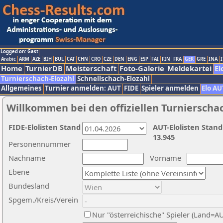
Logged on: Gast
Arabic
ARM
AZE
BIH
BUL
CAT
CHN
CRO
CZE
DEN
ENG
ESP
FAI
FIN
FRA
GER
GRE
INA
I
Home
TurnierDB
Meisterschaft
Foto-Galerie
Meldekartei
El
Turnierschach-Elozahl
Schnellschach-Elozahl
Allgemeines
Turnier anmelden: AUT
FIDE
Spieler anmelden
Elo AU
Willkommen bei den offiziellen Turnierscha
FIDE-Elolisten Stand
AUT-Elolisten Stand
13.945
Personennummer
Nachname
Vorname
Ebene
Bundesland
Spgem./Kreis/Verein
Nur "österreichische" Spieler (Land=A