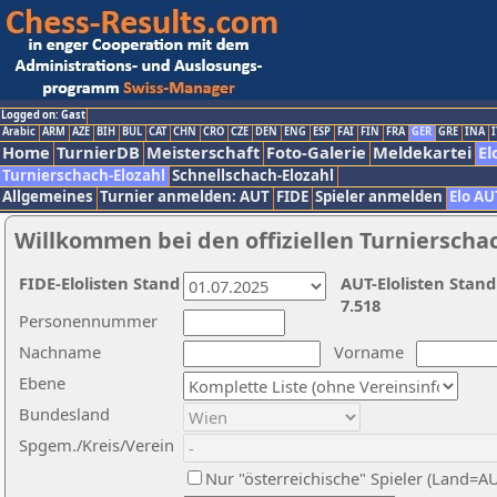
Logged on: Gast
Arabic
ARM
AZE
BIH
BUL
CAT
CHN
CRO
CZE
DEN
ENG
ESP
FAI
FIN
FRA
GER
GRE
INA
I
Home
TurnierDB
Meisterschaft
Foto-Galerie
Meldekartei
El
Turnierschach-Elozahl
Schnellschach-Elozahl
Allgemeines
Turnier anmelden: AUT
FIDE
Spieler anmelden
Elo AU
Willkommen bei den offiziellen Turnierscha
FIDE-Elolisten Stand
AUT-Elolisten Stand
7.518
Personennummer
Nachname
Vorname
Ebene
Bundesland
Spgem./Kreis/Verein
Nur "österreichische" Spieler (Land=A