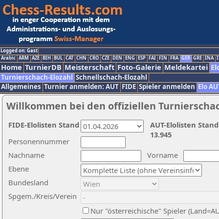
Logged on: Gast
Arabic
ARM
AZE
BIH
BUL
CAT
CHN
CRO
CZE
DEN
ENG
ESP
FAI
FIN
FRA
GER
GRE
INA
I
Home
TurnierDB
Meisterschaft
Foto-Galerie
Meldekartei
El
Turnierschach-Elozahl
Schnellschach-Elozahl
Allgemeines
Turnier anmelden: AUT
FIDE
Spieler anmelden
Elo AU
Willkommen bei den offiziellen Turnierscha
FIDE-Elolisten Stand
AUT-Elolisten Stand
13.945
Personennummer
Nachname
Vorname
Ebene
Bundesland
Spgem./Kreis/Verein
Nur "österreichische" Spieler (Land=A