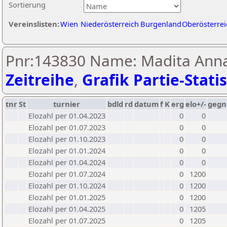
Sortierung
Vereinslisten:
Wien
Niederösterreich
Burgenland
Oberösterrei
Pnr:143830 Name: Madita Anna 
Zeitreihe
,
Grafik Partie-Statis
tnr
St
turnier
bdld
rd
datum
f
K
erg
elo+/-
gegn
Elozahl per 01.04.2023
0
0
Elozahl per 01.07.2023
0
0
Elozahl per 01.10.2023
0
0
Elozahl per 01.01.2024
0
0
Elozahl per 01.04.2024
0
0
Elozahl per 01.07.2024
0
1200
Elozahl per 01.10.2024
0
1200
Elozahl per 01.01.2025
0
1200
Elozahl per 01.04.2025
0
1205
Elozahl per 01.07.2025
0
1205