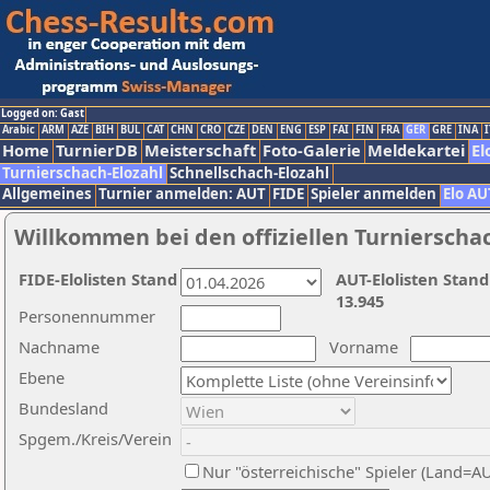
Logged on: Gast
Arabic
ARM
AZE
BIH
BUL
CAT
CHN
CRO
CZE
DEN
ENG
ESP
FAI
FIN
FRA
GER
GRE
INA
I
Home
TurnierDB
Meisterschaft
Foto-Galerie
Meldekartei
El
Turnierschach-Elozahl
Schnellschach-Elozahl
Allgemeines
Turnier anmelden: AUT
FIDE
Spieler anmelden
Elo AU
Willkommen bei den offiziellen Turnierscha
FIDE-Elolisten Stand
AUT-Elolisten Stand
13.945
Personennummer
Nachname
Vorname
Ebene
Bundesland
Spgem./Kreis/Verein
Nur "österreichische" Spieler (Land=A