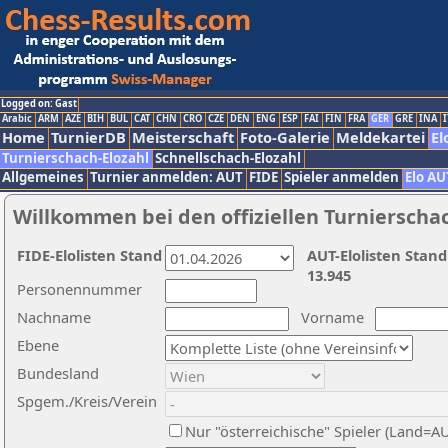
Logged on: Gast
Arabic
ARM
AZE
BIH
BUL
CAT
CHN
CRO
CZE
DEN
ENG
ESP
FAI
FIN
FRA
GER
GRE
INA
I
Home
TurnierDB
Meisterschaft
Foto-Galerie
Meldekartei
El
Turnierschach-Elozahl
Schnellschach-Elozahl
Allgemeines
Turnier anmelden: AUT
FIDE
Spieler anmelden
Elo AU
Willkommen bei den offiziellen Turnierscha
FIDE-Elolisten Stand
AUT-Elolisten Stand
13.945
Personennummer
Nachname
Vorname
Ebene
Bundesland
Spgem./Kreis/Verein
Nur "österreichische" Spieler (Land=A