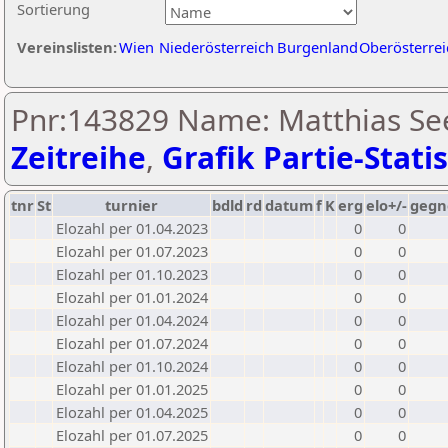
Sortierung
Vereinslisten:
Wien
Niederösterreich
Burgenland
Oberösterrei
Pnr:143829 Name: Matthias See
Zeitreihe
,
Grafik Partie-Statis
tnr
St
turnier
bdld
rd
datum
f
K
erg
elo+/-
gegn
Elozahl per 01.04.2023
0
0
Elozahl per 01.07.2023
0
0
Elozahl per 01.10.2023
0
0
Elozahl per 01.01.2024
0
0
Elozahl per 01.04.2024
0
0
Elozahl per 01.07.2024
0
0
Elozahl per 01.10.2024
0
0
Elozahl per 01.01.2025
0
0
Elozahl per 01.04.2025
0
0
Elozahl per 01.07.2025
0
0