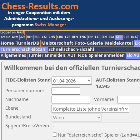
Logged on: Gast
Arabic
ARM
AZE
BIH
BUL
CAT
CHN
CRO
CZE
DEN
ENG
ESP
FAI
FIN
FRA
GER
GRE
INA
I
Home
TurnierDB
Meisterschaft
Foto-Galerie
Meldekartei
El
Turnierschach-Elozahl
Schnellschach-Elozahl
Allgemeines
Turnier anmelden: AUT
FIDE
Spieler anmelden
Elo AU
Willkommen bei den offiziellen Turnierscha
FIDE-Elolisten Stand
AUT-Elolisten Stand
13.945
Personennummer
Nachname
Vorname
Ebene
Bundesland
Spgem./Kreis/Verein
Nur "österreichische" Spieler (Land=A