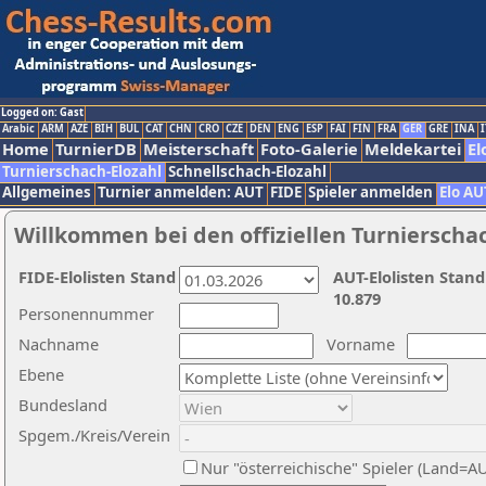
Logged on: Gast
Arabic
ARM
AZE
BIH
BUL
CAT
CHN
CRO
CZE
DEN
ENG
ESP
FAI
FIN
FRA
GER
GRE
INA
I
Home
TurnierDB
Meisterschaft
Foto-Galerie
Meldekartei
El
Turnierschach-Elozahl
Schnellschach-Elozahl
Allgemeines
Turnier anmelden: AUT
FIDE
Spieler anmelden
Elo AU
Willkommen bei den offiziellen Turnierscha
FIDE-Elolisten Stand
AUT-Elolisten Stand
10.879
Personennummer
Nachname
Vorname
Ebene
Bundesland
Spgem./Kreis/Verein
Nur "österreichische" Spieler (Land=A