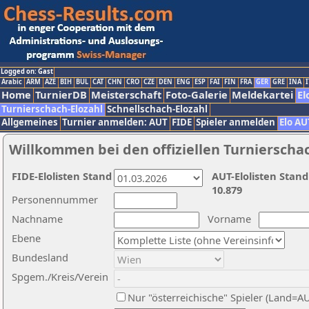
Logged on: Gast
Arabic
ARM
AZE
BIH
BUL
CAT
CHN
CRO
CZE
DEN
ENG
ESP
FAI
FIN
FRA
GER
GRE
INA
I
Home
TurnierDB
Meisterschaft
Foto-Galerie
Meldekartei
El
Turnierschach-Elozahl
Schnellschach-Elozahl
Allgemeines
Turnier anmelden: AUT
FIDE
Spieler anmelden
Elo AU
Willkommen bei den offiziellen Turnierscha
FIDE-Elolisten Stand
AUT-Elolisten Stand
10.879
Personennummer
Nachname
Vorname
Ebene
Bundesland
Spgem./Kreis/Verein
Nur "österreichische" Spieler (Land=A