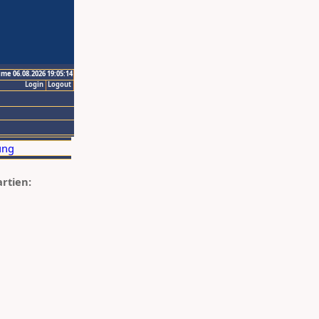
ime 06.08.2026 19:05:14
Login
Logout
artien: