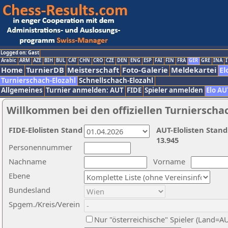
Logged on: Gast
Arabic
ARM
AZE
BIH
BUL
CAT
CHN
CRO
CZE
DEN
ENG
ESP
FAI
FIN
FRA
GER
GRE
INA
I
Home
TurnierDB
Meisterschaft
Foto-Galerie
Meldekartei
El
Turnierschach-Elozahl
Schnellschach-Elozahl
Allgemeines
Turnier anmelden: AUT
FIDE
Spieler anmelden
Elo AU
Willkommen bei den offiziellen Turnierscha
FIDE-Elolisten Stand
AUT-Elolisten Stand
13.945
Personennummer
Nachname
Vorname
Ebene
Bundesland
Spgem./Kreis/Verein
Nur "österreichische" Spieler (Land=A