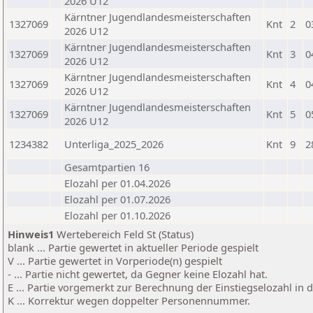
2026 U12
Kärntner Jugendlandesmeisterschaften
1327069
Knt
2
0
2026 U12
Kärntner Jugendlandesmeisterschaften
1327069
Knt
3
0
2026 U12
Kärntner Jugendlandesmeisterschaften
1327069
Knt
4
0
2026 U12
Kärntner Jugendlandesmeisterschaften
1327069
Knt
5
0
2026 U12
1234382
Unterliga_2025_2026
Knt
9
2
Gesamtpartien 16
Elozahl per 01.04.2026
Elozahl per 01.07.2026
Elozahl per 01.10.2026
Hinweis1
Wertebereich Feld St (Status)
blank ... Partie gewertet in aktueller Periode gespielt
V ... Partie gewertet in Vorperiode(n) gespielt
- ... Partie nicht gewertet, da Gegner keine Elozahl hat.
E ... Partie vorgemerkt zur Berechnung der Einstiegselozahl in
K ... Korrektur wegen doppelter Personennummer.