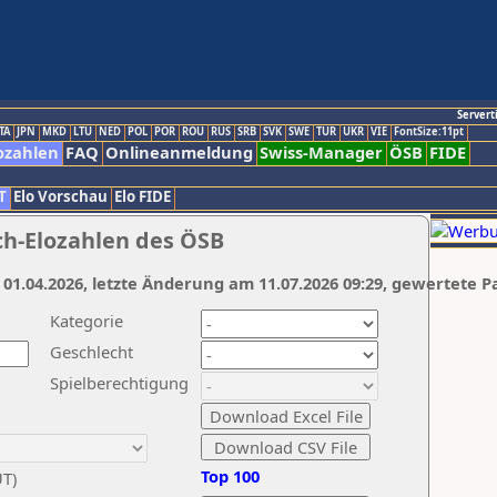
Servert
TA
JPN
MKD
LTU
NED
POL
POR
ROU
RUS
SRB
SVK
SWE
TUR
UKR
VIE
FontSize:11pt
ozahlen
FAQ
Onlineanmeldung
Swiss-Manager
ÖSB
FIDE
T
Elo Vorschau
Elo FIDE
ch-Elozahlen des ÖSB
 01.04.2026, letzte Änderung am 11.07.2026 09:29, gewertete P
Kategorie
Geschlecht
Spielberechtigung
Top 100
UT)