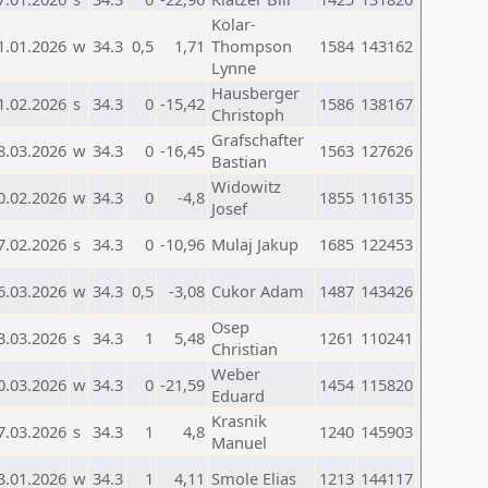
Kolar-
1.01.2026
w
34.3
0,5
1,71
Thompson
1584
143162
Lynne
Hausberger
1.02.2026
s
34.3
0
-15,42
1586
138167
Christoph
Grafschafter
8.03.2026
w
34.3
0
-16,45
1563
127626
Bastian
Widowitz
0.02.2026
w
34.3
0
-4,8
1855
116135
Josef
7.02.2026
s
34.3
0
-10,96
Mulaj Jakup
1685
122453
6.03.2026
w
34.3
0,5
-3,08
Cukor Adam
1487
143426
Osep
3.03.2026
s
34.3
1
5,48
1261
110241
Christian
Weber
0.03.2026
w
34.3
0
-21,59
1454
115820
Eduard
Krasnik
7.03.2026
s
34.3
1
4,8
1240
145903
Manuel
3.01.2026
w
34.3
1
4,11
Smole Elias
1213
144117