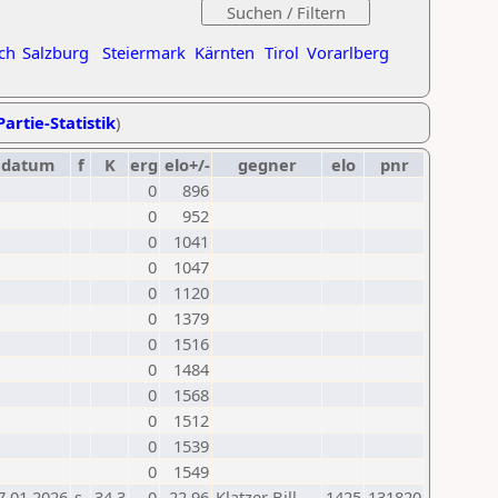
ch
Salzburg
Steiermark
Kärnten
Tirol
Vorarlberg
Partie-Statistik
)
datum
f
K
erg
elo+/-
gegner
elo
pnr
0
896
0
952
0
1041
0
1047
0
1120
0
1379
0
1516
0
1484
0
1568
0
1512
0
1539
0
1549
7.01.2026
s
34.3
0
-22,96
Klatzer Bill
1425
131820