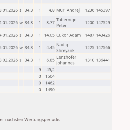
3.01.2026
s
34.3
1
4,8
Muri Andrej
1236
145397
Tobernigg
4.01.2026
w
34.3
1
3,77
1200
147529
Peter
4.01.2026
s
34.3
1
14,05
Cukor Adam
1487
143426
Nadig
5.01.2026
w
34.3
1
4,45
1225
147566
Shreyank
Lenzhofer
8.02.2026
s
34.3
1
6,85
1310
136441
Johannes
9
-45,2
0
1504
0
1462
0
1490
 der nächsten Wertungsperiode.