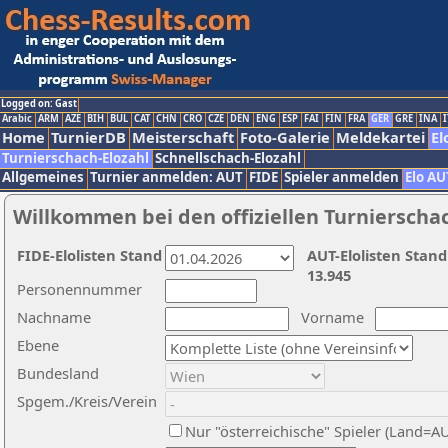
Logged on: Gast
Arabic
ARM
AZE
BIH
BUL
CAT
CHN
CRO
CZE
DEN
ENG
ESP
FAI
FIN
FRA
GER
GRE
INA
I
Home
TurnierDB
Meisterschaft
Foto-Galerie
Meldekartei
El
Turnierschach-Elozahl
Schnellschach-Elozahl
Allgemeines
Turnier anmelden: AUT
FIDE
Spieler anmelden
Elo AU
Willkommen bei den offiziellen Turnierscha
FIDE-Elolisten Stand
AUT-Elolisten Stand
13.945
Personennummer
Nachname
Vorname
Ebene
Bundesland
Spgem./Kreis/Verein
Nur "österreichische" Spieler (Land=A