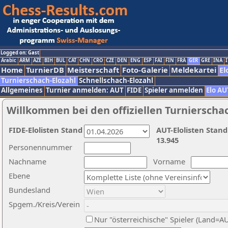
Logged on: Gast
Arabic
ARM
AZE
BIH
BUL
CAT
CHN
CRO
CZE
DEN
ENG
ESP
FAI
FIN
FRA
GER
GRE
INA
I
Home
TurnierDB
Meisterschaft
Foto-Galerie
Meldekartei
El
Turnierschach-Elozahl
Schnellschach-Elozahl
Allgemeines
Turnier anmelden: AUT
FIDE
Spieler anmelden
Elo AU
Willkommen bei den offiziellen Turnierscha
FIDE-Elolisten Stand
AUT-Elolisten Stand
13.945
Personennummer
Nachname
Vorname
Ebene
Bundesland
Spgem./Kreis/Verein
Nur "österreichische" Spieler (Land=A