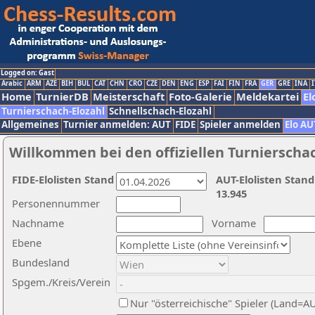
Logged on: Gast
Arabic
ARM
AZE
BIH
BUL
CAT
CHN
CRO
CZE
DEN
ENG
ESP
FAI
FIN
FRA
GER
GRE
INA
I
Home
TurnierDB
Meisterschaft
Foto-Galerie
Meldekartei
El
Turnierschach-Elozahl
Schnellschach-Elozahl
Allgemeines
Turnier anmelden: AUT
FIDE
Spieler anmelden
Elo AU
Willkommen bei den offiziellen Turnierscha
FIDE-Elolisten Stand
AUT-Elolisten Stand
13.945
Personennummer
Nachname
Vorname
Ebene
Bundesland
Spgem./Kreis/Verein
Nur "österreichische" Spieler (Land=A