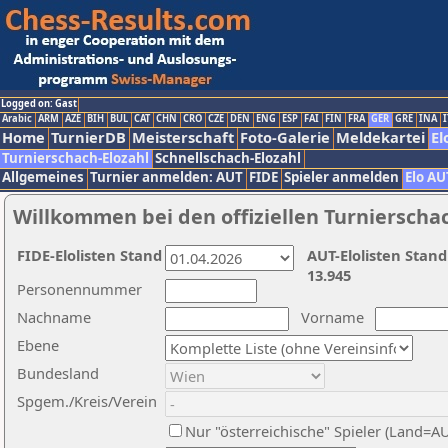
Logged on: Gast
Arabic
ARM
AZE
BIH
BUL
CAT
CHN
CRO
CZE
DEN
ENG
ESP
FAI
FIN
FRA
GER
GRE
INA
I
Home
TurnierDB
Meisterschaft
Foto-Galerie
Meldekartei
El
Turnierschach-Elozahl
Schnellschach-Elozahl
Allgemeines
Turnier anmelden: AUT
FIDE
Spieler anmelden
Elo AU
Willkommen bei den offiziellen Turnierscha
FIDE-Elolisten Stand
AUT-Elolisten Stand
13.945
Personennummer
Nachname
Vorname
Ebene
Bundesland
Spgem./Kreis/Verein
Nur "österreichische" Spieler (Land=A