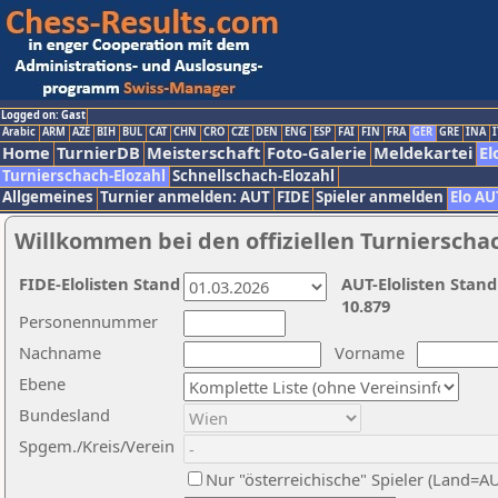
Logged on: Gast
Arabic
ARM
AZE
BIH
BUL
CAT
CHN
CRO
CZE
DEN
ENG
ESP
FAI
FIN
FRA
GER
GRE
INA
I
Home
TurnierDB
Meisterschaft
Foto-Galerie
Meldekartei
El
Turnierschach-Elozahl
Schnellschach-Elozahl
Allgemeines
Turnier anmelden: AUT
FIDE
Spieler anmelden
Elo AU
Willkommen bei den offiziellen Turnierscha
FIDE-Elolisten Stand
AUT-Elolisten Stand
10.879
Personennummer
Nachname
Vorname
Ebene
Bundesland
Spgem./Kreis/Verein
Nur "österreichische" Spieler (Land=A