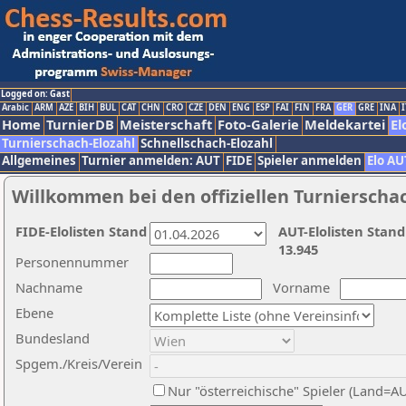
Logged on: Gast
Arabic
ARM
AZE
BIH
BUL
CAT
CHN
CRO
CZE
DEN
ENG
ESP
FAI
FIN
FRA
GER
GRE
INA
I
Home
TurnierDB
Meisterschaft
Foto-Galerie
Meldekartei
El
Turnierschach-Elozahl
Schnellschach-Elozahl
Allgemeines
Turnier anmelden: AUT
FIDE
Spieler anmelden
Elo AU
Willkommen bei den offiziellen Turnierscha
FIDE-Elolisten Stand
AUT-Elolisten Stand
13.945
Personennummer
Nachname
Vorname
Ebene
Bundesland
Spgem./Kreis/Verein
Nur "österreichische" Spieler (Land=A