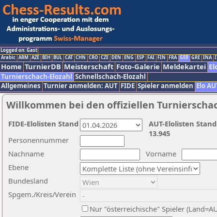
Logged on: Gast
Arabic
ARM
AZE
BIH
BUL
CAT
CHN
CRO
CZE
DEN
ENG
ESP
FAI
FIN
FRA
GER
GRE
INA
I
Home
TurnierDB
Meisterschaft
Foto-Galerie
Meldekartei
El
Turnierschach-Elozahl
Schnellschach-Elozahl
Allgemeines
Turnier anmelden: AUT
FIDE
Spieler anmelden
Elo AU
Willkommen bei den offiziellen Turnierscha
FIDE-Elolisten Stand
AUT-Elolisten Stand
13.945
Personennummer
Nachname
Vorname
Ebene
Bundesland
Spgem./Kreis/Verein
Nur "österreichische" Spieler (Land=A