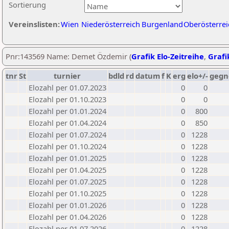
Sortierung
Vereinslisten:
Wien
Niederösterreich
Burgenland
Oberösterrei
Pnr:143569 Name: Demet Özdemir (
Grafik Elo-Zeitreihe
,
Grafi
tnr
St
turnier
bdld
rd
datum
f
K
erg
elo+/-
gegn
Elozahl per 01.07.2023
0
0
Elozahl per 01.10.2023
0
0
Elozahl per 01.01.2024
0
800
Elozahl per 01.04.2024
0
850
Elozahl per 01.07.2024
0
1228
Elozahl per 01.10.2024
0
1228
Elozahl per 01.01.2025
0
1228
Elozahl per 01.04.2025
0
1228
Elozahl per 01.07.2025
0
1228
Elozahl per 01.10.2025
0
1228
Elozahl per 01.01.2026
0
1228
Elozahl per 01.04.2026
0
1228
Elozahl per 01.07.2026
0
1228