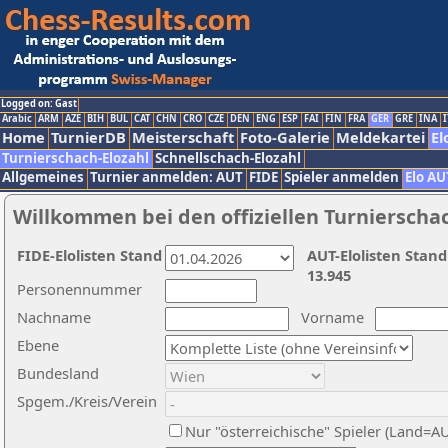
Logged on: Gast
Arabic
ARM
AZE
BIH
BUL
CAT
CHN
CRO
CZE
DEN
ENG
ESP
FAI
FIN
FRA
GER
GRE
INA
I
Home
TurnierDB
Meisterschaft
Foto-Galerie
Meldekartei
El
Turnierschach-Elozahl
Schnellschach-Elozahl
Allgemeines
Turnier anmelden: AUT
FIDE
Spieler anmelden
Elo AU
Willkommen bei den offiziellen Turnierscha
FIDE-Elolisten Stand
AUT-Elolisten Stand
13.945
Personennummer
Nachname
Vorname
Ebene
Bundesland
Spgem./Kreis/Verein
Nur "österreichische" Spieler (Land=A