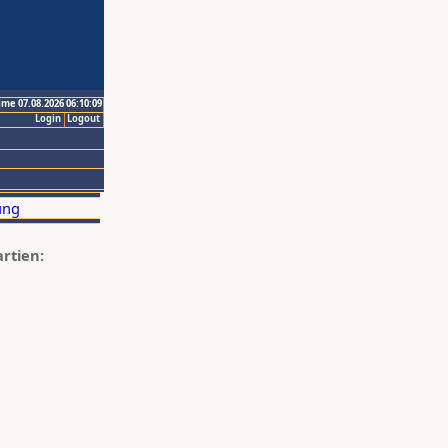
ime 07.08.2026 06:10:09
Login
Logout
artien: