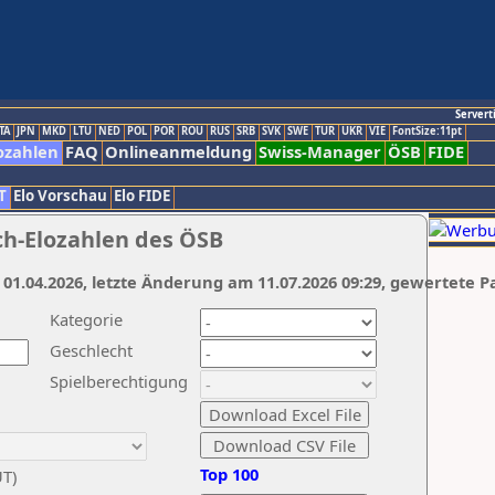
Servert
TA
JPN
MKD
LTU
NED
POL
POR
ROU
RUS
SRB
SVK
SWE
TUR
UKR
VIE
FontSize:11pt
ozahlen
FAQ
Onlineanmeldung
Swiss-Manager
ÖSB
FIDE
T
Elo Vorschau
Elo FIDE
ch-Elozahlen des ÖSB
 01.04.2026, letzte Änderung am 11.07.2026 09:29, gewertete P
Kategorie
Geschlecht
Spielberechtigung
Top 100
UT)