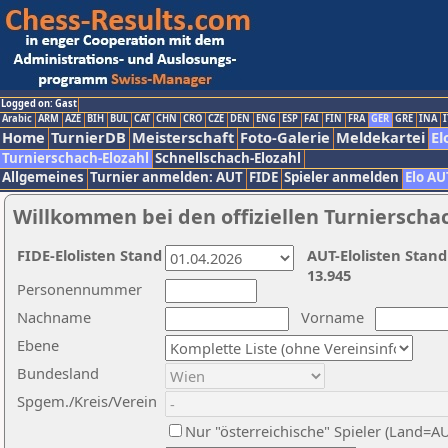
Logged on: Gast
Arabic
ARM
AZE
BIH
BUL
CAT
CHN
CRO
CZE
DEN
ENG
ESP
FAI
FIN
FRA
GER
GRE
INA
I
Home
TurnierDB
Meisterschaft
Foto-Galerie
Meldekartei
El
Turnierschach-Elozahl
Schnellschach-Elozahl
Allgemeines
Turnier anmelden: AUT
FIDE
Spieler anmelden
Elo AU
Willkommen bei den offiziellen Turnierscha
FIDE-Elolisten Stand
AUT-Elolisten Stand
13.945
Personennummer
Nachname
Vorname
Ebene
Bundesland
Spgem./Kreis/Verein
Nur "österreichische" Spieler (Land=A