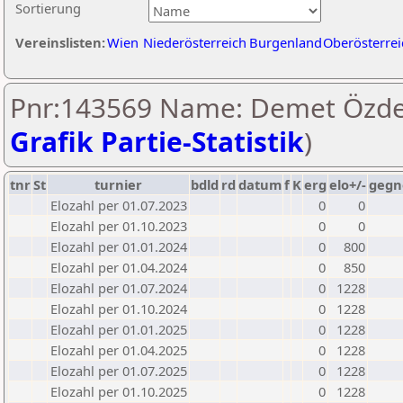
Sortierung
Vereinslisten:
Wien
Niederösterreich
Burgenland
Oberösterrei
Pnr:143569 Name: Demet Özde
Grafik Partie-Statistik
)
tnr
St
turnier
bdld
rd
datum
f
K
erg
elo+/-
gegn
Elozahl per 01.07.2023
0
0
Elozahl per 01.10.2023
0
0
Elozahl per 01.01.2024
0
800
Elozahl per 01.04.2024
0
850
Elozahl per 01.07.2024
0
1228
Elozahl per 01.10.2024
0
1228
Elozahl per 01.01.2025
0
1228
Elozahl per 01.04.2025
0
1228
Elozahl per 01.07.2025
0
1228
Elozahl per 01.10.2025
0
1228