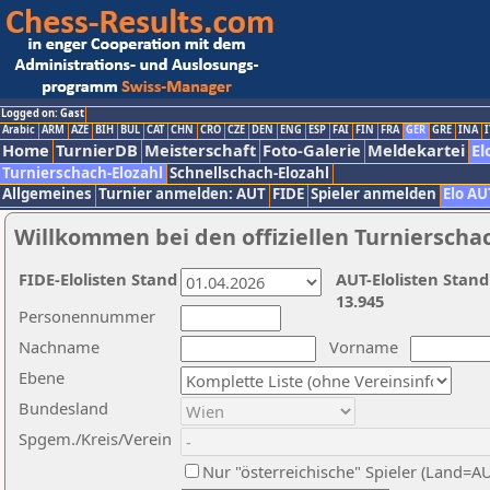
Logged on: Gast
Arabic
ARM
AZE
BIH
BUL
CAT
CHN
CRO
CZE
DEN
ENG
ESP
FAI
FIN
FRA
GER
GRE
INA
I
Home
TurnierDB
Meisterschaft
Foto-Galerie
Meldekartei
El
Turnierschach-Elozahl
Schnellschach-Elozahl
Allgemeines
Turnier anmelden: AUT
FIDE
Spieler anmelden
Elo AU
Willkommen bei den offiziellen Turnierscha
FIDE-Elolisten Stand
AUT-Elolisten Stand
13.945
Personennummer
Nachname
Vorname
Ebene
Bundesland
Spgem./Kreis/Verein
Nur "österreichische" Spieler (Land=A