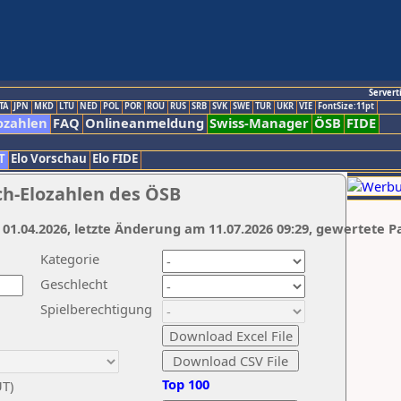
Servert
TA
JPN
MKD
LTU
NED
POL
POR
ROU
RUS
SRB
SVK
SWE
TUR
UKR
VIE
FontSize:11pt
ozahlen
FAQ
Onlineanmeldung
Swiss-Manager
ÖSB
FIDE
T
Elo Vorschau
Elo FIDE
ch-Elozahlen des ÖSB
 01.04.2026, letzte Änderung am 11.07.2026 09:29, gewertete P
Kategorie
Geschlecht
Spielberechtigung
Top 100
UT)