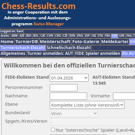
Logged on: Gast
Arabic
ARM
AZE
BIH
BUL
CAT
CHN
CRO
CZE
DEN
ENG
ESP
FAI
FIN
FRA
GER
GRE
INA
I
Home
TurnierDB
Meisterschaft
Foto-Galerie
Meldekartei
El
Turnierschach-Elozahl
Schnellschach-Elozahl
Allgemeines
Turnier anmelden: AUT
FIDE
Spieler anmelden
Elo AU
Willkommen bei den offiziellen Turnierscha
FIDE-Elolisten Stand
AUT-Elolisten Stand
13.945
Personennummer
Nachname
Vorname
Ebene
Bundesland
Spgem./Kreis/Verein
Nur "österreichische" Spieler (Land=A