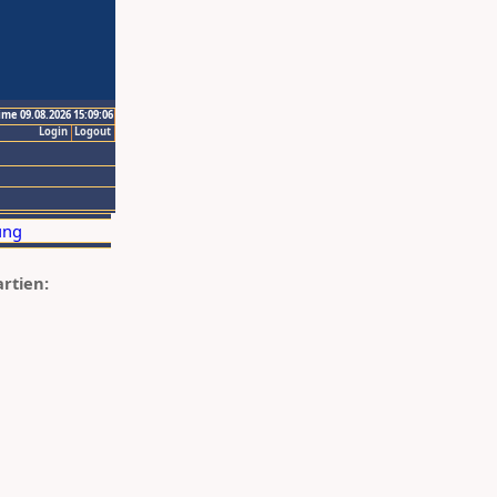
ime 09.08.2026 15:09:06
Login
Logout
artien: