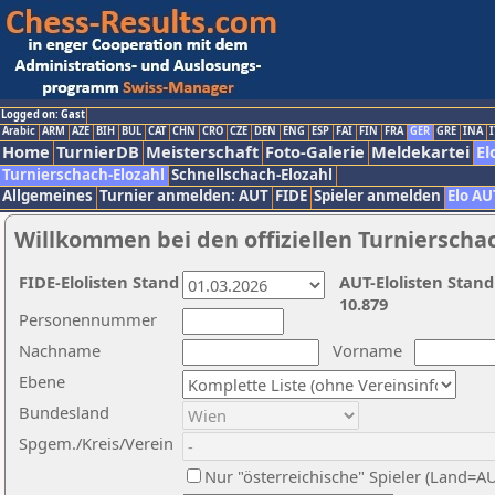
Logged on: Gast
Arabic
ARM
AZE
BIH
BUL
CAT
CHN
CRO
CZE
DEN
ENG
ESP
FAI
FIN
FRA
GER
GRE
INA
I
Home
TurnierDB
Meisterschaft
Foto-Galerie
Meldekartei
El
Turnierschach-Elozahl
Schnellschach-Elozahl
Allgemeines
Turnier anmelden: AUT
FIDE
Spieler anmelden
Elo AU
Willkommen bei den offiziellen Turnierscha
FIDE-Elolisten Stand
AUT-Elolisten Stand
10.879
Personennummer
Nachname
Vorname
Ebene
Bundesland
Spgem./Kreis/Verein
Nur "österreichische" Spieler (Land=A