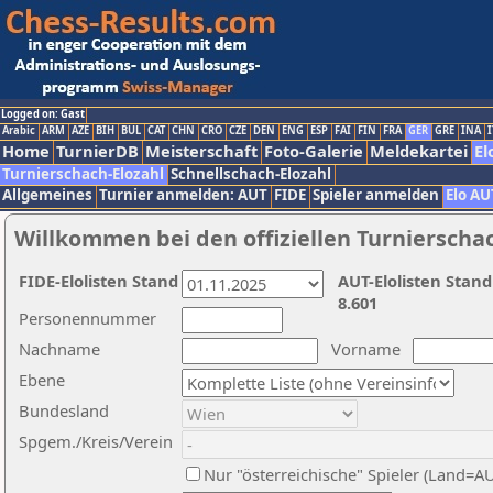
Logged on: Gast
Arabic
ARM
AZE
BIH
BUL
CAT
CHN
CRO
CZE
DEN
ENG
ESP
FAI
FIN
FRA
GER
GRE
INA
I
Home
TurnierDB
Meisterschaft
Foto-Galerie
Meldekartei
El
Turnierschach-Elozahl
Schnellschach-Elozahl
Allgemeines
Turnier anmelden: AUT
FIDE
Spieler anmelden
Elo AU
Willkommen bei den offiziellen Turnierscha
FIDE-Elolisten Stand
AUT-Elolisten Stand
8.601
Personennummer
Nachname
Vorname
Ebene
Bundesland
Spgem./Kreis/Verein
Nur "österreichische" Spieler (Land=A