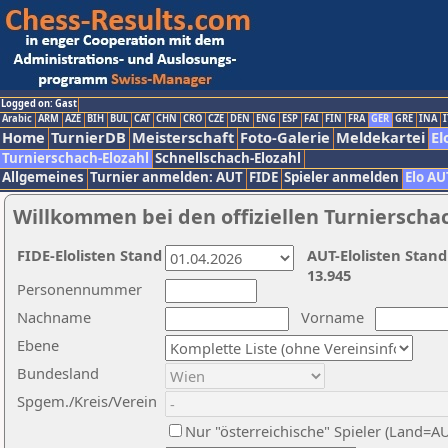
Logged on: Gast
Arabic
ARM
AZE
BIH
BUL
CAT
CHN
CRO
CZE
DEN
ENG
ESP
FAI
FIN
FRA
GER
GRE
INA
I
Home
TurnierDB
Meisterschaft
Foto-Galerie
Meldekartei
El
Turnierschach-Elozahl
Schnellschach-Elozahl
Allgemeines
Turnier anmelden: AUT
FIDE
Spieler anmelden
Elo AU
Willkommen bei den offiziellen Turnierscha
FIDE-Elolisten Stand
AUT-Elolisten Stand
13.945
Personennummer
Nachname
Vorname
Ebene
Bundesland
Spgem./Kreis/Verein
Nur "österreichische" Spieler (Land=A