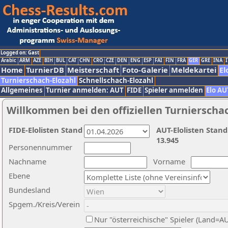
Logged on: Gast
Arabic
ARM
AZE
BIH
BUL
CAT
CHN
CRO
CZE
DEN
ENG
ESP
FAI
FIN
FRA
GER
GRE
INA
I
Home
TurnierDB
Meisterschaft
Foto-Galerie
Meldekartei
El
Turnierschach-Elozahl
Schnellschach-Elozahl
Allgemeines
Turnier anmelden: AUT
FIDE
Spieler anmelden
Elo AU
Willkommen bei den offiziellen Turnierscha
FIDE-Elolisten Stand
AUT-Elolisten Stand
13.945
Personennummer
Nachname
Vorname
Ebene
Bundesland
Spgem./Kreis/Verein
Nur "österreichische" Spieler (Land=A