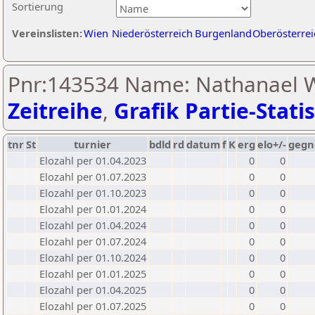
Sortierung
Vereinslisten:
Wien
Niederösterreich
Burgenland
Oberösterrei
Pnr:143534 Name: Nathanael W
Zeitreihe
,
Grafik Partie-Statis
tnr
St
turnier
bdld
rd
datum
f
K
erg
elo+/-
gegn
Elozahl per 01.04.2023
0
0
Elozahl per 01.07.2023
0
0
Elozahl per 01.10.2023
0
0
Elozahl per 01.01.2024
0
0
Elozahl per 01.04.2024
0
0
Elozahl per 01.07.2024
0
0
Elozahl per 01.10.2024
0
0
Elozahl per 01.01.2025
0
0
Elozahl per 01.04.2025
0
0
Elozahl per 01.07.2025
0
0