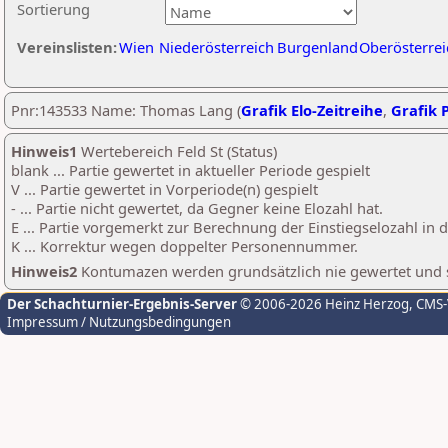
Sortierung
Vereinslisten:
Wien
Niederösterreich
Burgenland
Oberösterrei
Pnr:143533 Name: Thomas Lang (
Grafik Elo-Zeitreihe
,
Grafik P
Hinweis1
Wertebereich Feld St (Status)
blank ... Partie gewertet in aktueller Periode gespielt
V ... Partie gewertet in Vorperiode(n) gespielt
- ... Partie nicht gewertet, da Gegner keine Elozahl hat.
E ... Partie vorgemerkt zur Berechnung der Einstiegselozahl in
K ... Korrektur wegen doppelter Personennummer.
Hinweis2
Kontumazen werden grundsätzlich nie gewertet und sin
Der Schachturnier-Ergebnis-Server
© 2006-2026 Heinz Herzog
, CMS
Impressum / Nutzungsbedingungen