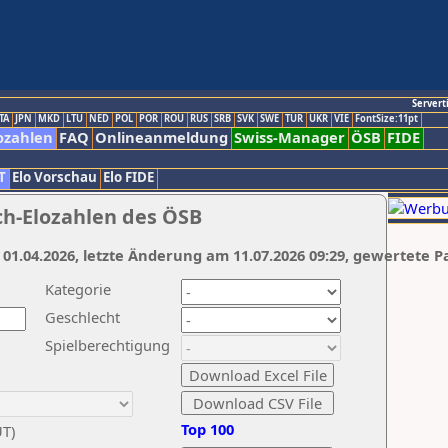
Servert
TA
JPN
MKD
LTU
NED
POL
POR
ROU
RUS
SRB
SVK
SWE
TUR
UKR
VIE
FontSize:11pt
ozahlen
FAQ
Onlineanmeldung
Swiss-Manager
ÖSB
FIDE
T
Elo Vorschau
Elo FIDE
ch-Elozahlen des ÖSB
 01.04.2026, letzte Änderung am 11.07.2026 09:29, gewertete P
Kategorie
Geschlecht
Spielberechtigung
Top 100
UT)