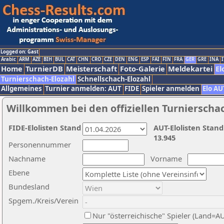
Logged on: Gast
Arabic
ARM
AZE
BIH
BUL
CAT
CHN
CRO
CZE
DEN
ENG
ESP
FAI
FIN
FRA
GER
GRE
INA
I
Home
TurnierDB
Meisterschaft
Foto-Galerie
Meldekartei
El
Turnierschach-Elozahl
Schnellschach-Elozahl
Allgemeines
Turnier anmelden: AUT
FIDE
Spieler anmelden
Elo AU
Willkommen bei den offiziellen Turnierscha
FIDE-Elolisten Stand
AUT-Elolisten Stand
13.945
Personennummer
Nachname
Vorname
Ebene
Bundesland
Spgem./Kreis/Verein
Nur "österreichische" Spieler (Land=A