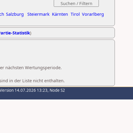
ch
Salzburg
Steiermark
Kärnten
Tirol
Vorarlberg
artie-Statistik
)
 der nächsten Wertungsperiode.
d in der Liste nicht enthalten.
-Version 14.07.2026 13:23, Node S2