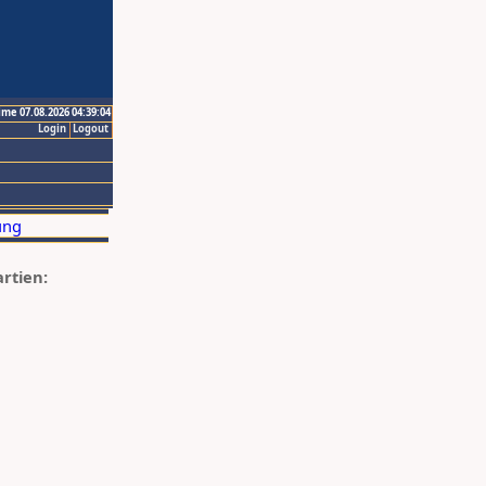
ime 07.08.2026 04:39:04
Login
Logout
artien: