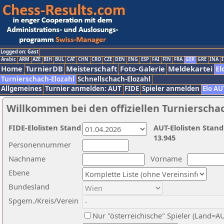
Logged on: Gast
Arabic
ARM
AZE
BIH
BUL
CAT
CHN
CRO
CZE
DEN
ENG
ESP
FAI
FIN
FRA
GER
GRE
INA
I
Home
TurnierDB
Meisterschaft
Foto-Galerie
Meldekartei
El
Turnierschach-Elozahl
Schnellschach-Elozahl
Allgemeines
Turnier anmelden: AUT
FIDE
Spieler anmelden
Elo AU
Willkommen bei den offiziellen Turnierscha
FIDE-Elolisten Stand
AUT-Elolisten Stand
13.945
Personennummer
Nachname
Vorname
Ebene
Bundesland
Spgem./Kreis/Verein
Nur "österreichische" Spieler (Land=A