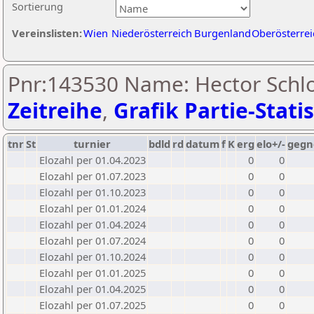
Sortierung
Vereinslisten:
Wien
Niederösterreich
Burgenland
Oberösterrei
Pnr:143530 Name: Hector Schlo
Zeitreihe
,
Grafik Partie-Statis
tnr
St
turnier
bdld
rd
datum
f
K
erg
elo+/-
gegn
Elozahl per 01.04.2023
0
0
Elozahl per 01.07.2023
0
0
Elozahl per 01.10.2023
0
0
Elozahl per 01.01.2024
0
0
Elozahl per 01.04.2024
0
0
Elozahl per 01.07.2024
0
0
Elozahl per 01.10.2024
0
0
Elozahl per 01.01.2025
0
0
Elozahl per 01.04.2025
0
0
Elozahl per 01.07.2025
0
0