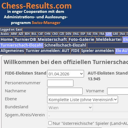
Logged on: Gast
Arabic
ARM
AZE
BIH
BUL
CAT
CHN
CRO
CZE
DEN
ENG
ESP
FAI
FIN
FRA
GER
GRE
INA
I
Home
TurnierDB
Meisterschaft
Foto-Galerie
Meldekartei
El
Turnierschach-Elozahl
Schnellschach-Elozahl
Allgemeines
Turnier anmelden: AUT
FIDE
Spieler anmelden
Elo AU
Willkommen bei den offiziellen Turnierscha
FIDE-Elolisten Stand
AUT-Elolisten Stand
13.945
Personennummer
Nachname
Vorname
Ebene
Bundesland
Spgem./Kreis/Verein
Nur "österreichische" Spieler (Land=A