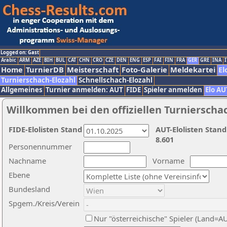
Logged on: Gast
Arabic
ARM
AZE
BIH
BUL
CAT
CHN
CRO
CZE
DEN
ENG
ESP
FAI
FIN
FRA
GER
GRE
INA
I
Home
TurnierDB
Meisterschaft
Foto-Galerie
Meldekartei
El
Turnierschach-Elozahl
Schnellschach-Elozahl
Allgemeines
Turnier anmelden: AUT
FIDE
Spieler anmelden
Elo AU
Willkommen bei den offiziellen Turnierscha
FIDE-Elolisten Stand
AUT-Elolisten Stand
8.601
Personennummer
Nachname
Vorname
Ebene
Bundesland
Spgem./Kreis/Verein
Nur "österreichische" Spieler (Land=A