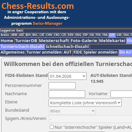
Logged on: Gast
Arabic
ARM
AZE
BIH
BUL
CAT
CHN
CRO
CZE
DEN
ENG
ESP
FAI
FIN
FRA
GER
GRE
INA
I
Home
TurnierDB
Meisterschaft
Foto-Galerie
Meldekartei
El
Turnierschach-Elozahl
Schnellschach-Elozahl
Allgemeines
Turnier anmelden: AUT
FIDE
Spieler anmelden
Elo AU
Willkommen bei den offiziellen Turnierscha
FIDE-Elolisten Stand
AUT-Elolisten Stand
13.945
Personennummer
Nachname
Vorname
Ebene
Bundesland
Spgem./Kreis/Verein
Nur "österreichische" Spieler (Land=A