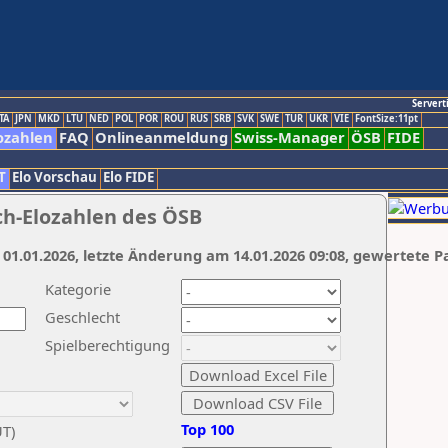
Servert
TA
JPN
MKD
LTU
NED
POL
POR
ROU
RUS
SRB
SVK
SWE
TUR
UKR
VIE
FontSize:11pt
ozahlen
FAQ
Onlineanmeldung
Swiss-Manager
ÖSB
FIDE
T
Elo Vorschau
Elo FIDE
ch-Elozahlen des ÖSB
 01.01.2026, letzte Änderung am 14.01.2026 09:08, gewertete P
Kategorie
Geschlecht
Spielberechtigung
Top 100
UT)