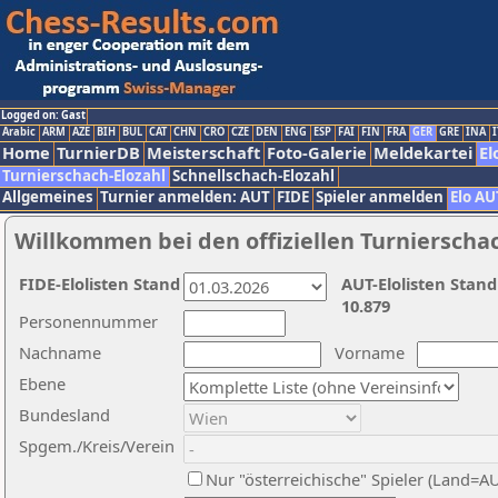
Logged on: Gast
Arabic
ARM
AZE
BIH
BUL
CAT
CHN
CRO
CZE
DEN
ENG
ESP
FAI
FIN
FRA
GER
GRE
INA
I
Home
TurnierDB
Meisterschaft
Foto-Galerie
Meldekartei
El
Turnierschach-Elozahl
Schnellschach-Elozahl
Allgemeines
Turnier anmelden: AUT
FIDE
Spieler anmelden
Elo AU
Willkommen bei den offiziellen Turnierscha
FIDE-Elolisten Stand
AUT-Elolisten Stand
10.879
Personennummer
Nachname
Vorname
Ebene
Bundesland
Spgem./Kreis/Verein
Nur "österreichische" Spieler (Land=A