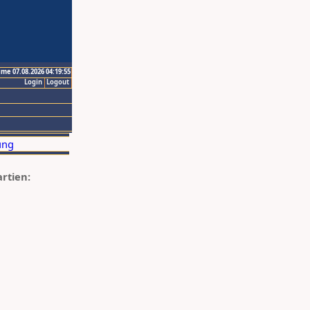
ime 07.08.2026 04:19:55
Login
Logout
artien: