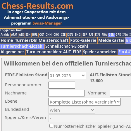
Logged on: Gast
Arabic
ARM
AZE
BIH
BUL
CAT
CHN
CRO
CZE
DEN
ENG
ESP
FAI
FIN
FRA
GER
GRE
INA
I
Home
TurnierDB
Meisterschaft
Foto-Galerie
Meldekartei
El
Turnierschach-Elozahl
Schnellschach-Elozahl
Allgemeines
Turnier anmelden: AUT
FIDE
Spieler anmelden
Elo AU
Willkommen bei den offiziellen Turnierscha
FIDE-Elolisten Stand
AUT-Elolisten Stand
13.600
Personennummer
Nachname
Vorname
Ebene
Bundesland
Spgem./Kreis/Verein
Nur "österreichische" Spieler (Land=A