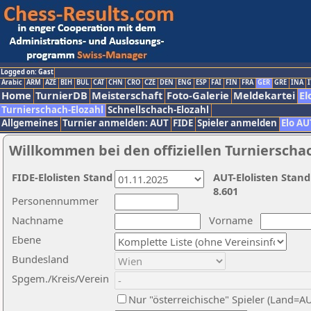
Logged on: Gast
Arabic
ARM
AZE
BIH
BUL
CAT
CHN
CRO
CZE
DEN
ENG
ESP
FAI
FIN
FRA
GER
GRE
INA
I
Home
TurnierDB
Meisterschaft
Foto-Galerie
Meldekartei
El
Turnierschach-Elozahl
Schnellschach-Elozahl
Allgemeines
Turnier anmelden: AUT
FIDE
Spieler anmelden
Elo AU
Willkommen bei den offiziellen Turnierscha
FIDE-Elolisten Stand
AUT-Elolisten Stand
8.601
Personennummer
Nachname
Vorname
Ebene
Bundesland
Spgem./Kreis/Verein
Nur "österreichische" Spieler (Land=A