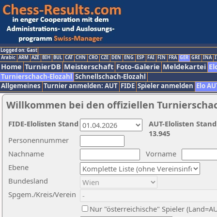
Logged on: Gast
Arabic
ARM
AZE
BIH
BUL
CAT
CHN
CRO
CZE
DEN
ENG
ESP
FAI
FIN
FRA
GER
GRE
INA
I
Home
TurnierDB
Meisterschaft
Foto-Galerie
Meldekartei
El
Turnierschach-Elozahl
Schnellschach-Elozahl
Allgemeines
Turnier anmelden: AUT
FIDE
Spieler anmelden
Elo AU
Willkommen bei den offiziellen Turnierscha
FIDE-Elolisten Stand
AUT-Elolisten Stand
13.945
Personennummer
Nachname
Vorname
Ebene
Bundesland
Spgem./Kreis/Verein
Nur "österreichische" Spieler (Land=A