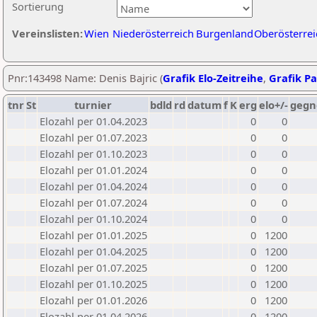
Sortierung
Vereinslisten:
Wien
Niederösterreich
Burgenland
Oberösterrei
Pnr:143498 Name: Denis Bajric (
Grafik Elo-Zeitreihe
,
Grafik Pa
tnr
St
turnier
bdld
rd
datum
f
K
erg
elo+/-
gegn
Elozahl per 01.04.2023
0
0
Elozahl per 01.07.2023
0
0
Elozahl per 01.10.2023
0
0
Elozahl per 01.01.2024
0
0
Elozahl per 01.04.2024
0
0
Elozahl per 01.07.2024
0
0
Elozahl per 01.10.2024
0
0
Elozahl per 01.01.2025
0
1200
Elozahl per 01.04.2025
0
1200
Elozahl per 01.07.2025
0
1200
Elozahl per 01.10.2025
0
1200
Elozahl per 01.01.2026
0
1200
Elozahl per 01.04.2026
0
1200