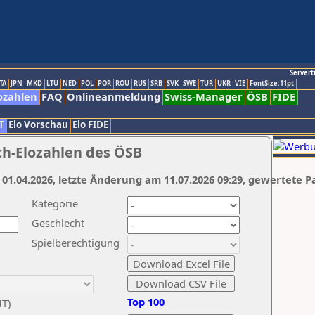
Servert
TA
JPN
MKD
LTU
NED
POL
POR
ROU
RUS
SRB
SVK
SWE
TUR
UKR
VIE
FontSize:11pt
ozahlen
FAQ
Onlineanmeldung
Swiss-Manager
ÖSB
FIDE
T
Elo Vorschau
Elo FIDE
ch-Elozahlen des ÖSB
 01.04.2026, letzte Änderung am 11.07.2026 09:29, gewertete P
Kategorie
Geschlecht
Spielberechtigung
Top 100
UT)