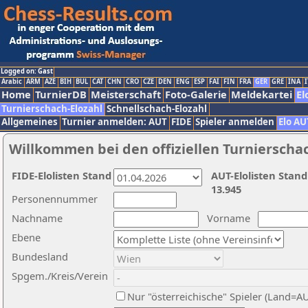
Logged on: Gast
Arabic
ARM
AZE
BIH
BUL
CAT
CHN
CRO
CZE
DEN
ENG
ESP
FAI
FIN
FRA
GER
GRE
INA
I
Home
TurnierDB
Meisterschaft
Foto-Galerie
Meldekartei
El
Turnierschach-Elozahl
Schnellschach-Elozahl
Allgemeines
Turnier anmelden: AUT
FIDE
Spieler anmelden
Elo AU
Willkommen bei den offiziellen Turnierscha
FIDE-Elolisten Stand
AUT-Elolisten Stand
13.945
Personennummer
Nachname
Vorname
Ebene
Bundesland
Spgem./Kreis/Verein
Nur "österreichische" Spieler (Land=A