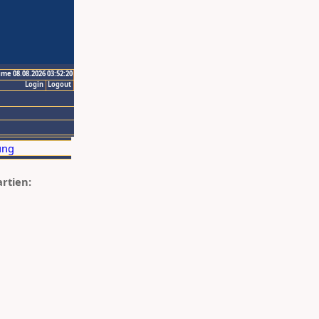
ime 08.08.2026 03:52:20
Login
Logout
artien: