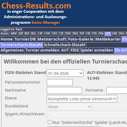
Logged on: Gast
Arabic
ARM
AZE
BIH
BUL
CAT
CHN
CRO
CZE
DEN
ENG
ESP
FAI
FIN
FRA
GER
GRE
INA
I
Home
TurnierDB
Meisterschaft
Foto-Galerie
Meldekartei
El
Turnierschach-Elozahl
Schnellschach-Elozahl
Allgemeines
Turnier anmelden: AUT
FIDE
Spieler anmelden
Elo AU
Willkommen bei den offiziellen Turnierscha
FIDE-Elolisten Stand
AUT-Elolisten Stand
13.945
Personennummer
Nachname
Vorname
Ebene
Bundesland
Spgem./Kreis/Verein
Nur "österreichische" Spieler (Land=A