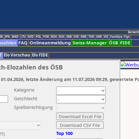
Servert
TA
JPN
MKD
LTU
NED
POL
POR
ROU
RUS
SRB
SVK
SWE
TUR
UKR
VIE
FontSize:11pt
ozahlen
FAQ
Onlineanmeldung
Swiss-Manager
ÖSB
FIDE
T
Elo Vorschau
Elo FIDE
ch-Elozahlen des ÖSB
 01.04.2026, letzte Änderung am 11.07.2026 09:29, gewertete P
Kategorie
Geschlecht
Spielberechtigung
Top 100
UT)