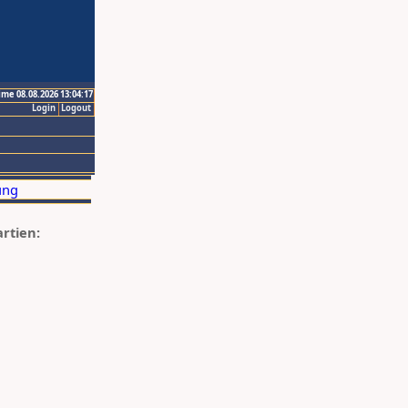
ime 08.08.2026 13:04:17
Login
Logout
artien: