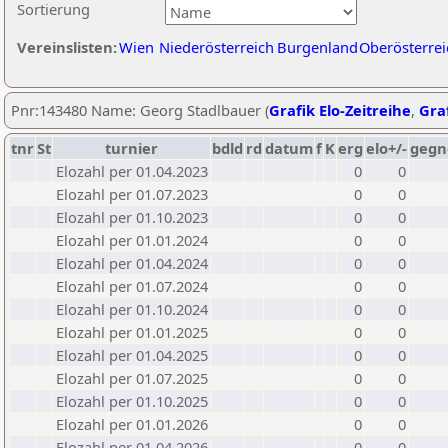
Sortierung
Vereinslisten:
Wien
Niederösterreich
Burgenland
Oberösterrei
Pnr:143480 Name: Georg Stadlbauer (
Grafik Elo-Zeitreihe
,
Graf
tnr
St
turnier
bdld
rd
datum
f
K
erg
elo+/-
gegn
Elozahl per 01.04.2023
0
0
Elozahl per 01.07.2023
0
0
Elozahl per 01.10.2023
0
0
Elozahl per 01.01.2024
0
0
Elozahl per 01.04.2024
0
0
Elozahl per 01.07.2024
0
0
Elozahl per 01.10.2024
0
0
Elozahl per 01.01.2025
0
0
Elozahl per 01.04.2025
0
0
Elozahl per 01.07.2025
0
0
Elozahl per 01.10.2025
0
0
Elozahl per 01.01.2026
0
0
Elozahl per 01.04.2026
0
0