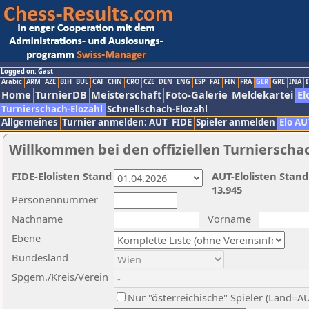
Logged on: Gast
Arabic
ARM
AZE
BIH
BUL
CAT
CHN
CRO
CZE
DEN
ENG
ESP
FAI
FIN
FRA
GER
GRE
INA
I
Home
TurnierDB
Meisterschaft
Foto-Galerie
Meldekartei
El
Turnierschach-Elozahl
Schnellschach-Elozahl
Allgemeines
Turnier anmelden: AUT
FIDE
Spieler anmelden
Elo AU
Willkommen bei den offiziellen Turnierscha
FIDE-Elolisten Stand
AUT-Elolisten Stand
13.945
Personennummer
Nachname
Vorname
Ebene
Bundesland
Spgem./Kreis/Verein
Nur "österreichische" Spieler (Land=A