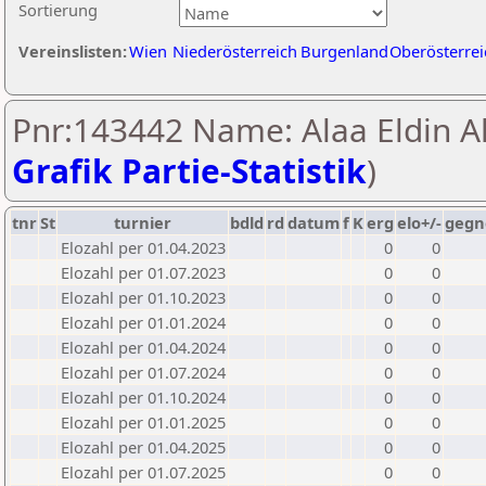
Sortierung
Vereinslisten:
Wien
Niederösterreich
Burgenland
Oberösterrei
Pnr:143442 Name: Alaa Eldin Ali
Grafik Partie-Statistik
)
tnr
St
turnier
bdld
rd
datum
f
K
erg
elo+/-
gegn
Elozahl per 01.04.2023
0
0
Elozahl per 01.07.2023
0
0
Elozahl per 01.10.2023
0
0
Elozahl per 01.01.2024
0
0
Elozahl per 01.04.2024
0
0
Elozahl per 01.07.2024
0
0
Elozahl per 01.10.2024
0
0
Elozahl per 01.01.2025
0
0
Elozahl per 01.04.2025
0
0
Elozahl per 01.07.2025
0
0