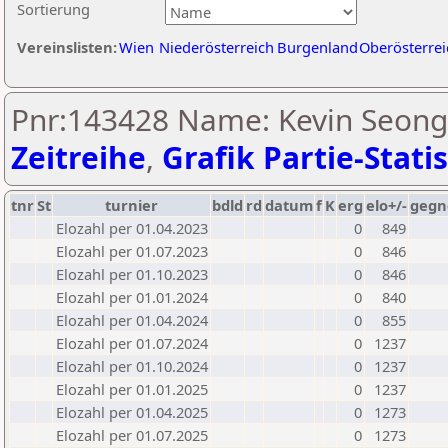
Sortierung
Vereinslisten:
Wien
Niederösterreich
Burgenland
Oberösterrei
Pnr:143428 Name: Kevin Seongb
Zeitreihe
,
Grafik Partie-Statis
tnr
St
turnier
bdld
rd
datum
f
K
erg
elo+/-
gegn
Elozahl per 01.04.2023
0
849
Elozahl per 01.07.2023
0
846
Elozahl per 01.10.2023
0
846
Elozahl per 01.01.2024
0
840
Elozahl per 01.04.2024
0
855
Elozahl per 01.07.2024
0
1237
Elozahl per 01.10.2024
0
1237
Elozahl per 01.01.2025
0
1237
Elozahl per 01.04.2025
0
1273
Elozahl per 01.07.2025
0
1273