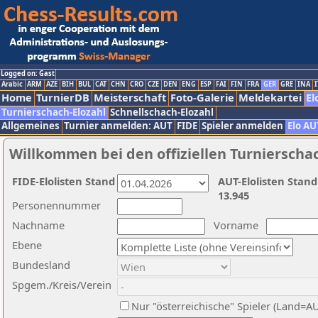
Logged on: Gast
Arabic
ARM
AZE
BIH
BUL
CAT
CHN
CRO
CZE
DEN
ENG
ESP
FAI
FIN
FRA
GER
GRE
INA
I
Home
TurnierDB
Meisterschaft
Foto-Galerie
Meldekartei
El
Turnierschach-Elozahl
Schnellschach-Elozahl
Allgemeines
Turnier anmelden: AUT
FIDE
Spieler anmelden
Elo AU
Willkommen bei den offiziellen Turnierscha
FIDE-Elolisten Stand
AUT-Elolisten Stand
13.945
Personennummer
Nachname
Vorname
Ebene
Bundesland
Spgem./Kreis/Verein
Nur "österreichische" Spieler (Land=A