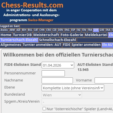
Logged on: Gast
Arabic
ARM
AZE
BIH
BUL
CAT
CHN
CRO
CZE
DEN
ENG
ESP
FAI
FIN
FRA
GER
GRE
INA
I
Home
TurnierDB
Meisterschaft
Foto-Galerie
Meldekartei
El
Turnierschach-Elozahl
Schnellschach-Elozahl
Allgemeines
Turnier anmelden: AUT
FIDE
Spieler anmelden
Elo AU
Willkommen bei den offiziellen Turnierscha
FIDE-Elolisten Stand
AUT-Elolisten Stand
13.945
Personennummer
Nachname
Vorname
Ebene
Bundesland
Spgem./Kreis/Verein
Nur "österreichische" Spieler (Land=A