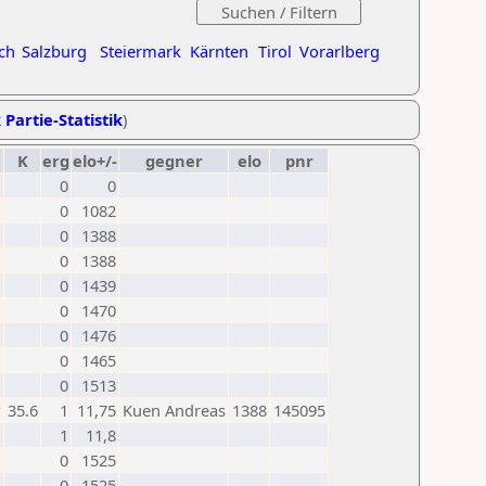
ch
Salzburg
Steiermark
Kärnten
Tirol
Vorarlberg
 Partie-Statistik
)
K
erg
elo+/-
gegner
elo
pnr
0
0
0
1082
0
1388
0
1388
0
1439
0
1470
0
1476
0
1465
0
1513
w
35.6
1
11,75
Kuen Andreas
1388
145095
1
11,8
0
1525
0
1525