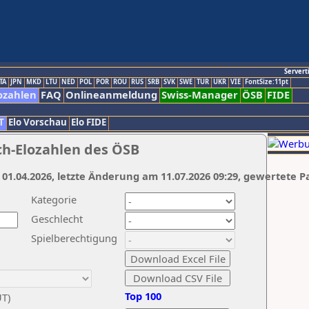
Servert
TA
JPN
MKD
LTU
NED
POL
POR
ROU
RUS
SRB
SVK
SWE
TUR
UKR
VIE
FontSize:11pt
ozahlen
FAQ
Onlineanmeldung
Swiss-Manager
ÖSB
FIDE
T
Elo Vorschau
Elo FIDE
ch-Elozahlen des ÖSB
 01.04.2026, letzte Änderung am 11.07.2026 09:29, gewertete P
Kategorie
Geschlecht
Spielberechtigung
Top 100
UT)