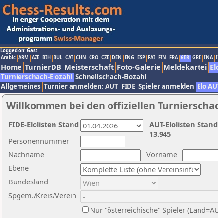
Logged on: Gast
Arabic
ARM
AZE
BIH
BUL
CAT
CHN
CRO
CZE
DEN
ENG
ESP
FAI
FIN
FRA
GER
GRE
INA
I
Home
TurnierDB
Meisterschaft
Foto-Galerie
Meldekartei
El
Turnierschach-Elozahl
Schnellschach-Elozahl
Allgemeines
Turnier anmelden: AUT
FIDE
Spieler anmelden
Elo AU
Willkommen bei den offiziellen Turnierscha
FIDE-Elolisten Stand
AUT-Elolisten Stand
13.945
Personennummer
Nachname
Vorname
Ebene
Bundesland
Spgem./Kreis/Verein
Nur "österreichische" Spieler (Land=A