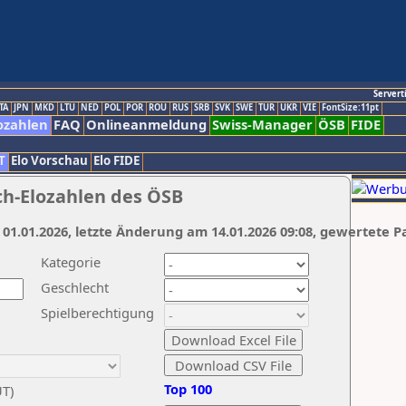
Servert
TA
JPN
MKD
LTU
NED
POL
POR
ROU
RUS
SRB
SVK
SWE
TUR
UKR
VIE
FontSize:11pt
ozahlen
FAQ
Onlineanmeldung
Swiss-Manager
ÖSB
FIDE
T
Elo Vorschau
Elo FIDE
ch-Elozahlen des ÖSB
 01.01.2026, letzte Änderung am 14.01.2026 09:08, gewertete P
Kategorie
Geschlecht
Spielberechtigung
Top 100
UT)