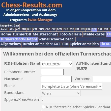
Logged on: Gast
Arabic
ARM
AZE
BIH
BUL
CAT
CHN
CRO
CZE
DEN
ENG
ESP
FAI
FIN
FRA
GER
GRE
INA
I
Home
TurnierDB
Meisterschaft
Foto-Galerie
Meldekartei
El
Turnierschach-Elozahl
Schnellschach-Elozahl
Allgemeines
Turnier anmelden: AUT
FIDE
Spieler anmelden
Elo AU
Willkommen bei den offiziellen Turnierscha
FIDE-Elolisten Stand
AUT-Elolisten Stand
10.879
Personennummer
Nachname
Vorname
Ebene
Bundesland
Spgem./Kreis/Verein
Nur "österreichische" Spieler (Land=A