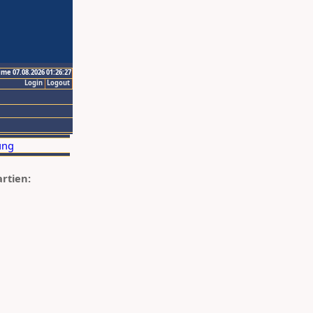
ime 07.08.2026 01:26:27
Login
Logout
artien: