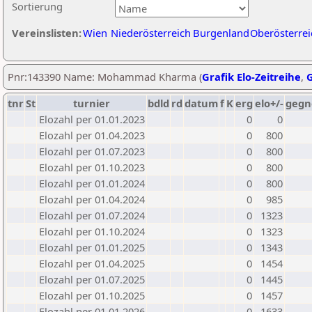
Sortierung
Vereinslisten:
Wien
Niederösterreich
Burgenland
Oberösterrei
Pnr:143390 Name: Mohammad Kharma (
Grafik Elo-Zeitreihe
,
G
tnr
St
turnier
bdld
rd
datum
f
K
erg
elo+/-
gegn
Elozahl per 01.01.2023
0
0
Elozahl per 01.04.2023
0
800
Elozahl per 01.07.2023
0
800
Elozahl per 01.10.2023
0
800
Elozahl per 01.01.2024
0
800
Elozahl per 01.04.2024
0
985
Elozahl per 01.07.2024
0
1323
Elozahl per 01.10.2024
0
1323
Elozahl per 01.01.2025
0
1343
Elozahl per 01.04.2025
0
1454
Elozahl per 01.07.2025
0
1445
Elozahl per 01.10.2025
0
1457
Elozahl per 01.01.2026
0
1633