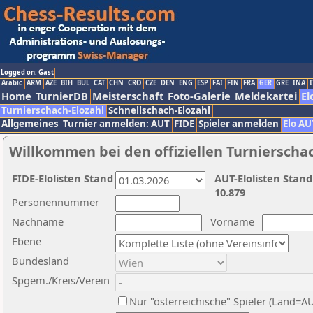
Logged on: Gast
Arabic
ARM
AZE
BIH
BUL
CAT
CHN
CRO
CZE
DEN
ENG
ESP
FAI
FIN
FRA
GER
GRE
INA
I
Home
TurnierDB
Meisterschaft
Foto-Galerie
Meldekartei
El
Turnierschach-Elozahl
Schnellschach-Elozahl
Allgemeines
Turnier anmelden: AUT
FIDE
Spieler anmelden
Elo AU
Willkommen bei den offiziellen Turnierscha
FIDE-Elolisten Stand
AUT-Elolisten Stand
10.879
Personennummer
Nachname
Vorname
Ebene
Bundesland
Spgem./Kreis/Verein
Nur "österreichische" Spieler (Land=A