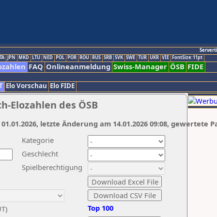
Servert
TA
JPN
MKD
LTU
NED
POL
POR
ROU
RUS
SRB
SVK
SWE
TUR
UKR
VIE
FontSize:11pt
ozahlen
FAQ
Onlineanmeldung
Swiss-Manager
ÖSB
FIDE
T
Elo Vorschau
Elo FIDE
ch-Elozahlen des ÖSB
 01.01.2026, letzte Änderung am 14.01.2026 09:08, gewertete P
Kategorie
Geschlecht
Spielberechtigung
Top 100
UT)