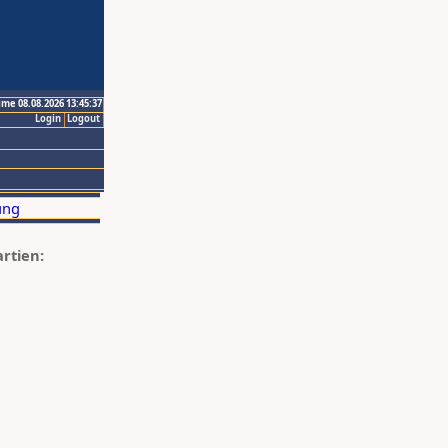
ime 08.08.2026 13:45:37
Login
Logout
artien: