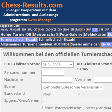
Logged on: Gast
Arabic
ARM
AZE
BIH
BUL
CAT
CHN
CRO
CZE
DEN
ENG
ESP
FAI
FIN
FRA
GER
GRE
INA
I
Home
TurnierDB
Meisterschaft
Foto-Galerie
Meldekartei
El
Turnierschach-Elozahl
Schnellschach-Elozahl
Allgemeines
Turnier anmelden: AUT
FIDE
Spieler anmelden
Elo AU
Willkommen bei den offiziellen Turnierscha
FIDE-Elolisten Stand
AUT-Elolisten Stand
13.945
Personennummer
Nachname
Vorname
Ebene
Bundesland
Spgem./Kreis/Verein
Nur "österreichische" Spieler (Land=A