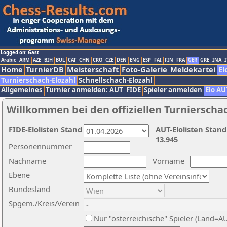
Logged on: Gast
Arabic
ARM
AZE
BIH
BUL
CAT
CHN
CRO
CZE
DEN
ENG
ESP
FAI
FIN
FRA
GER
GRE
INA
I
Home
TurnierDB
Meisterschaft
Foto-Galerie
Meldekartei
El
Turnierschach-Elozahl
Schnellschach-Elozahl
Allgemeines
Turnier anmelden: AUT
FIDE
Spieler anmelden
Elo AU
Willkommen bei den offiziellen Turnierscha
FIDE-Elolisten Stand
AUT-Elolisten Stand
13.945
Personennummer
Nachname
Vorname
Ebene
Bundesland
Spgem./Kreis/Verein
Nur "österreichische" Spieler (Land=A