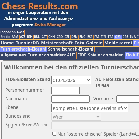
Logged on: Gast
Arabic
ARM
AZE
BIH
BUL
CAT
CHN
CRO
CZE
DEN
ENG
ESP
FAI
FIN
FRA
GER
GRE
INA
I
Home
TurnierDB
Meisterschaft
Foto-Galerie
Meldekartei
El
Turnierschach-Elozahl
Schnellschach-Elozahl
Allgemeines
Turnier anmelden: AUT
FIDE
Spieler anmelden
Elo AU
Willkommen bei den offiziellen Turnierscha
FIDE-Elolisten Stand
AUT-Elolisten Stand
13.945
Personennummer
Nachname
Vorname
Ebene
Bundesland
Spgem./Kreis/Verein
Nur "österreichische" Spieler (Land=A