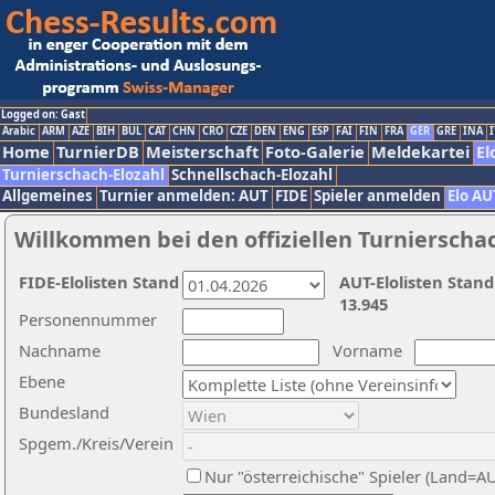
Logged on: Gast
Arabic
ARM
AZE
BIH
BUL
CAT
CHN
CRO
CZE
DEN
ENG
ESP
FAI
FIN
FRA
GER
GRE
INA
I
Home
TurnierDB
Meisterschaft
Foto-Galerie
Meldekartei
El
Turnierschach-Elozahl
Schnellschach-Elozahl
Allgemeines
Turnier anmelden: AUT
FIDE
Spieler anmelden
Elo AU
Willkommen bei den offiziellen Turnierscha
FIDE-Elolisten Stand
AUT-Elolisten Stand
13.945
Personennummer
Nachname
Vorname
Ebene
Bundesland
Spgem./Kreis/Verein
Nur "österreichische" Spieler (Land=A