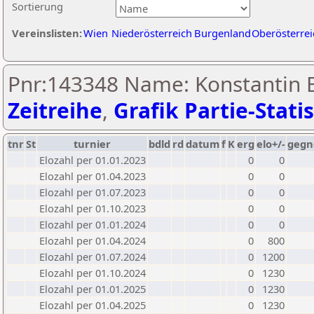
Sortierung
Vereinslisten:
Wien
Niederösterreich
Burgenland
Oberösterrei
Pnr:143348 Name: Konstantin B
Zeitreihe
,
Grafik Partie-Statis
tnr
St
turnier
bdld
rd
datum
f
K
erg
elo+/-
gegn
Elozahl per 01.01.2023
0
0
Elozahl per 01.04.2023
0
0
Elozahl per 01.07.2023
0
0
Elozahl per 01.10.2023
0
0
Elozahl per 01.01.2024
0
0
Elozahl per 01.04.2024
0
800
Elozahl per 01.07.2024
0
1200
Elozahl per 01.10.2024
0
1230
Elozahl per 01.01.2025
0
1230
Elozahl per 01.04.2025
0
1230