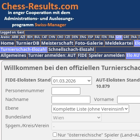
Logged on: Gast
Arabic
ARM
AZE
BIH
BUL
CAT
CHN
CRO
CZE
DEN
ENG
ESP
FAI
FIN
FRA
GER
GRE
INA
I
Home
TurnierDB
Meisterschaft
Foto-Galerie
Meldekartei
El
Turnierschach-Elozahl
Schnellschach-Elozahl
Allgemeines
Turnier anmelden: AUT
FIDE
Spieler anmelden
Elo AU
Willkommen bei den offiziellen Turnierscha
FIDE-Elolisten Stand
AUT-Elolisten Stand
10.879
Personennummer
Nachname
Vorname
Ebene
Bundesland
Spgem./Kreis/Verein
Nur "österreichische" Spieler (Land=A