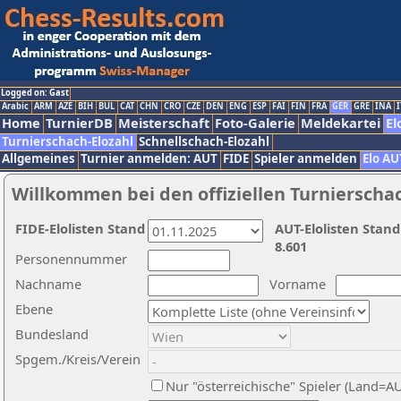
Logged on: Gast
Arabic
ARM
AZE
BIH
BUL
CAT
CHN
CRO
CZE
DEN
ENG
ESP
FAI
FIN
FRA
GER
GRE
INA
I
Home
TurnierDB
Meisterschaft
Foto-Galerie
Meldekartei
El
Turnierschach-Elozahl
Schnellschach-Elozahl
Allgemeines
Turnier anmelden: AUT
FIDE
Spieler anmelden
Elo AU
Willkommen bei den offiziellen Turnierscha
FIDE-Elolisten Stand
AUT-Elolisten Stand
8.601
Personennummer
Nachname
Vorname
Ebene
Bundesland
Spgem./Kreis/Verein
Nur "österreichische" Spieler (Land=A