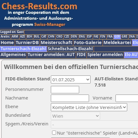
Logged on: Gast
Arabic
ARM
AZE
BIH
BUL
CAT
CHN
CRO
CZE
DEN
ENG
ESP
FAI
FIN
FRA
GER
GRE
INA
I
Home
TurnierDB
Meisterschaft
Foto-Galerie
Meldekartei
El
Turnierschach-Elozahl
Schnellschach-Elozahl
Allgemeines
Turnier anmelden: AUT
FIDE
Spieler anmelden
Elo AU
Willkommen bei den offiziellen Turnierscha
FIDE-Elolisten Stand
AUT-Elolisten Stand
7.518
Personennummer
Nachname
Vorname
Ebene
Bundesland
Spgem./Kreis/Verein
Nur "österreichische" Spieler (Land=A