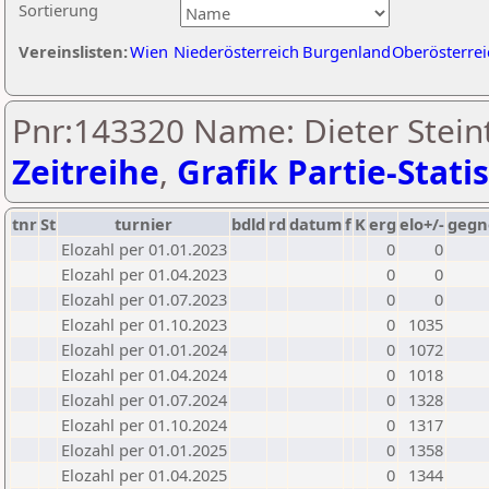
Sortierung
Vereinslisten:
Wien
Niederösterreich
Burgenland
Oberösterrei
Pnr:143320 Name: Dieter Steint
Zeitreihe
,
Grafik Partie-Statis
tnr
St
turnier
bdld
rd
datum
f
K
erg
elo+/-
gegn
Elozahl per 01.01.2023
0
0
Elozahl per 01.04.2023
0
0
Elozahl per 01.07.2023
0
0
Elozahl per 01.10.2023
0
1035
Elozahl per 01.01.2024
0
1072
Elozahl per 01.04.2024
0
1018
Elozahl per 01.07.2024
0
1328
Elozahl per 01.10.2024
0
1317
Elozahl per 01.01.2025
0
1358
Elozahl per 01.04.2025
0
1344